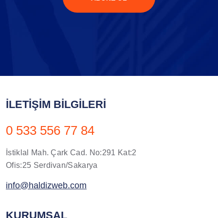
İLETIŞIM BILGILERI
0 533 556 77 84
İstiklal Mah. Çark Cad. No:291 Kat:2
Ofis:25 Serdivan/Sakarya
info@haldizweb.com
KURUMSAL