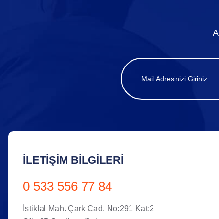
A
İLETIŞIM BILGILERI
0 533 556 77 84
İstiklal Mah. Çark Cad. No:291 Kat:2