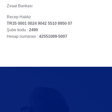
Zıraat Bankası
Recep Haldız
TR35 0001 0024 9042 5510 8950 07
Şube kodu :
2490
Hesap numarası :
42551089-5007