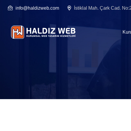
info@haldizweb.com
İstiklal Mah. Çark Cad. No
Kur