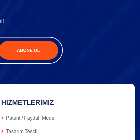
l!
ABONE OL
HIZMETLERIMIZ
Patent / Faydalı Model
Tasarım Tescili