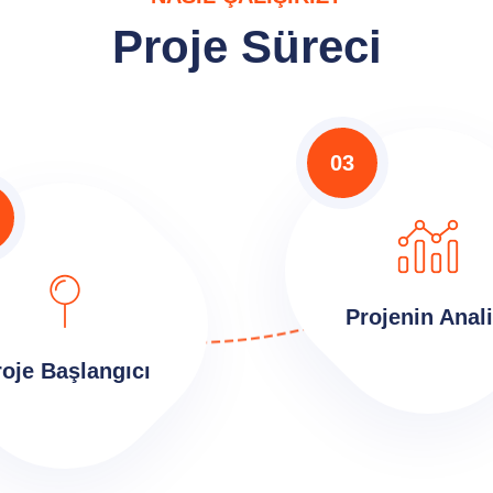
Proje Süreci
03
Projenin Anali
roje Başlangıcı