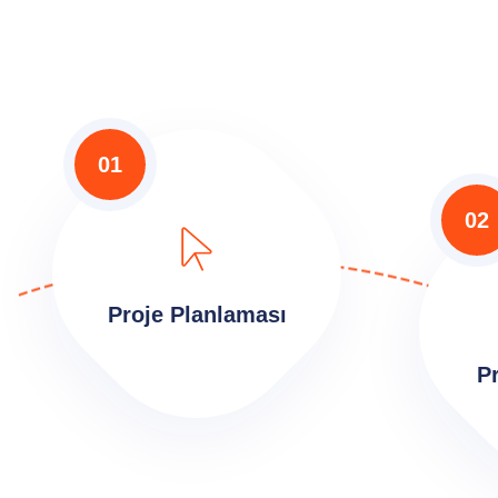
01
02
Proje Planlaması
P