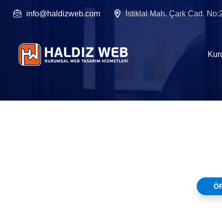
info@haldizweb.com
İstiklal Mah. Çark Cad. No
Kur
Ö