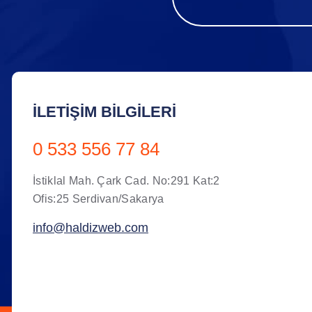
İLETIŞIM BILGILERI
0 533 556 77 84
İstiklal Mah. Çark Cad. No:291 Kat:2
Ofis:25 Serdivan/Sakarya
info@haldizweb.com