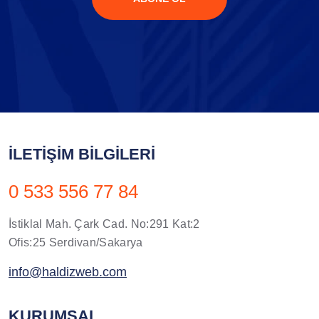
İLETIŞIM BILGILERI
0 533 556 77 84
İstiklal Mah. Çark Cad. No:291 Kat:2
Ofis:25 Serdivan/Sakarya
info@haldizweb.com
KURUMSAL